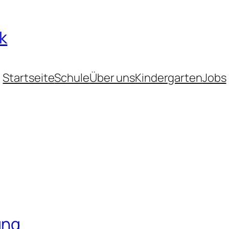
k
Startseite
Schule
Über uns
Kindergarten
Jobs
ung