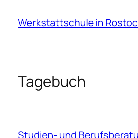
Zum
Inhalt
Werkstattschule in Rostoc
springen
Tagebuch
Studien- und Berufsberat