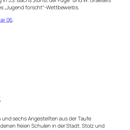
 in J.S. Bachs „Kunst der Fuge“ und W. Graesers
des „Jugend forscht“-Wettbewerbs.
uar 06
.
e
n und sechs Angestellten aus der Taufe
enen freien Schulen in der Stadt. Stolz und