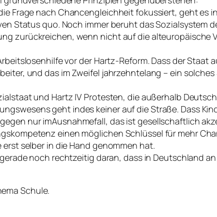
die Frage nach Chancengleichheit fokussiert, geht es i
tiven Status quo. Noch immer beruht das Sozialsystem d
ng zurückreichen, wenn nicht auf die alteuropäische V
Arbeitslosenhilfe vor der Hartz-Reform. Dass der Staat
eiter, und das im Zweifel jahrzehntelang – ein solches
zialstaat und Hartz IV Protesten, die außerhalb Deuts
ngswesens geht indes keiner auf die Straße. Dass Kinde
egen nur imAusnahmefall, das ist gesellschaftlich akze
ungskompetenz einen möglichen Schlüssel für mehr Cha
e erst selber in die Hand genommen hat.
s gerade noch rechtzeitig daran, dass in Deutschland an
ema Schule.