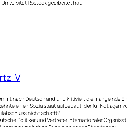
r Universität Rostock gearbeitet hat.
tz IV
kommt nach Deutschland und kritisiert die mangelnde E
zehnte einen Sozialstaat aufgebaut, der für Notlagen v
ulabschluss nicht schafft?
sche Politiker und Vertreter internationaler Organisa
wei grundverschiedene Prinzipien gegenüberstehen: