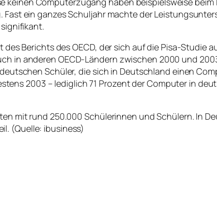
se keinen Computerzugang haben beispielsweise beim M
ng. Fast ein ganzes Schuljahr machte der Leistungsunt
signifikant.
ut des Berichts des OECD, der sich auf die Pisa-Studie 
auch in anderen OECD-Ländern zwischen 2000 und 2003
er deutschen Schüler, die sich in Deutschland einen Co
tens 2003 – lediglich 71 Prozent der Computer in deu
taaten mit rund 250.000 Schülerinnen und Schülern. In
il.
(Quelle: ibusiness)