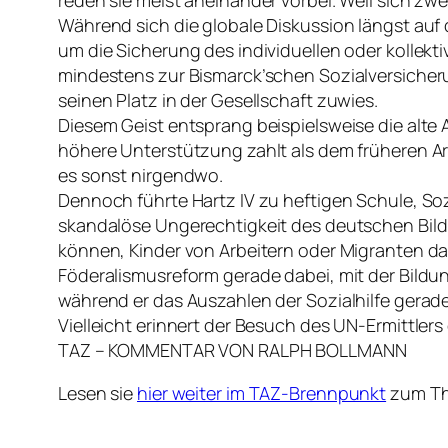
Während sich die globale Diskussion längst auf 
um die Sicherung des individuellen oder kollek
mindestens zur Bismarck’schen Sozialversicheru
seinen Platz in der Gesellschaft zuwies.
Diesem Geist entsprang beispielsweise die alte 
höhere Unterstützung zahlt als dem früheren Arb
es sonst nirgendwo.
Dennoch führte Hartz IV zu heftigen Schule, So
skandalöse Ungerechtigkeit des deutschen Bildu
können, Kinder von Arbeitern oder Migranten dag
Föderalismusreform gerade dabei, mit der Bild
während er das Auszahlen der Sozialhilfe gerad
Vielleicht erinnert der Besuch des UN-Ermittler
TAZ – KOMMENTAR VON RALPH BOLLMANN
Lesen sie
hier weiter im TAZ-Brennpunkt
zum Th