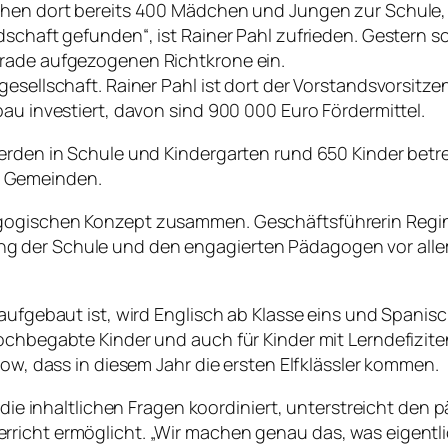
ehen dort bereits 400 Mädchen und Jungen zur Schule, d
dschaft gefunden“, ist Rainer Pahl zufrieden. Gestern s
erade aufgezogenen Richtkrone ein.
gesellschaft. Rainer Pahl ist dort der Vorstandsvorsitz
bau investiert, davon sind 900 000 Euro Fördermittel.
erden in Schule und Kindergarten rund 650 Kinder betre
n Gemeinden.
agogischen Konzept zusammen. Geschäftsführerin Regi
 der Schule und den engagierten Pädagogen vor allem 
 aufgebaut ist, wird Englisch ab Klasse eins und Spani
hochbegabte Kinder und auch für Kinder mit Lerndefizit
sow, dass in diesem Jahr die ersten Elfklässler kommen.
I die inhaltlichen Fragen koordiniert, unterstreicht de
richt ermöglicht. „Wir machen genau das, was eigentlic