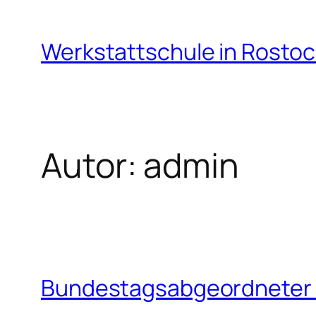
Zum
Inhalt
Werkstattschule in Rostoc
springen
Autor:
admin
Bundestagsabgeordneter z